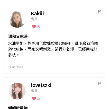
Kakiii
會員
5
溫和又乾淨
水油平衡，輕輕用化妝棉按壓10幾秒，睫毛膏就溶晒
落化妝棉，而家又唔刺激，卸得好乾淨，已經用咗好
多枝。
19.05.2026
lovetszki
會員
5
卸眼妝最強