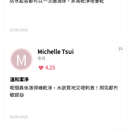
防水妝容都可以一次過清除，非常乾淨唔會乾
21.09.2025
Michelle Tsui
M
會員
4.25
溫和潔淨
呢個真係落得幾乾淨，水狀質地又唔刺激！用完都冇
敏感😄
05.09.2025