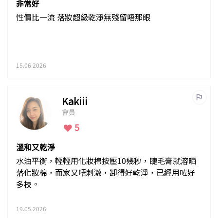
非常好
性價比一流 落妝超級乾淨無殘留唔那眼
15.06.2026
Kakiii
會員
5
溫和又乾淨
水油平衡，輕輕用化妝棉按壓10幾秒，睫毛膏就溶晒
落化妝棉，而家又唔刺激，卸得好乾淨，已經用咗好
多枝。
19.05.2026