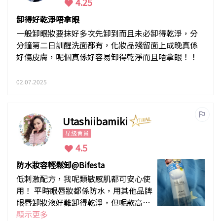
4.25
卸得好乾淨唔拿眼
一般卸眼妝要抹好多次先卸到而且未必卸得乾淨，分
分鐘第二日訓醒洗面都有，化妝品殘留面上成晚真係
好傷皮膚，呢個真係好容易卸得乾淨而且唔拿眼！！
02.07.2025
Utashiibamiki
星級會員
4.5
防水妝容輕鬆卸@Bifesta
低刺激配方，我呢類敏感肌都可安心使
用！ 平時眼唇妝都係防水，用其他品牌
眼唇卸妝液好難卸得乾淨，但呢款高效
眼唇卸妝液輕敷就可卸淨頑固彩妝，同
顯示更多