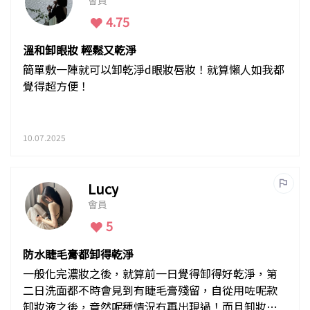
會員
4.75
溫和卸眼妝 輕鬆又乾淨
簡單敷一陣就可以卸乾淨d眼妝唇妝！就算懶人如我都
覺得超方便！
10.07.2025
Lucy
會員
5
防水睫毛膏都卸得乾淨
一般化完濃妝之後，就算前一日覺得卸得好乾淨，第
二日洗面都不時會見到有睫毛膏殘留，自從用咗呢款
卸妝液之後，竟然呢種情況冇再出現過！而且卸妝都