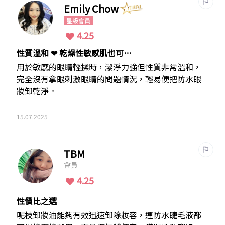
Emily Chow
星級會員
4.25
性質溫和 ❤ 乾燥性敏感肌也可卸
得乾淨
用於敏感的眼睛輕揉時，潔淨力強但性質非常溫和，
完全沒有拿眼刺激眼睛的問題情況，輕易便把防水眼
妝卸乾淨。
15.07.2025
TBM
會員
4.25
性價比之選
呢枝卸妝油能夠有效迅速卸除妝容，連防水睫毛液都