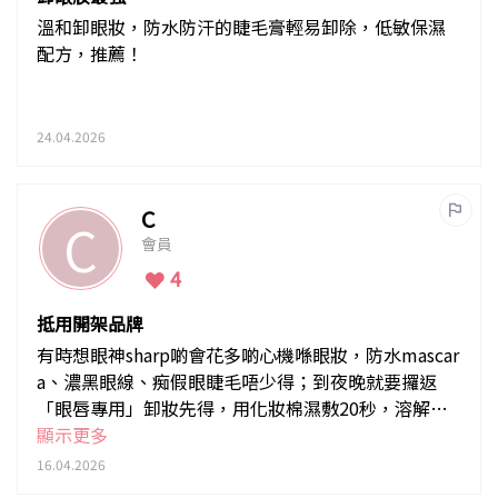
溫和卸眼妝，防水防汗的睫毛膏輕易卸除，低敏保濕
配方，推薦！
24.04.2026
C
C
會員
4
抵用開架品牌
有時想眼神sharp啲會花多啲心機喺眼妝，防水mascar
a、濃黑眼線、痴假眼睫毛唔少得；到夜晚就要攞返
「眼唇專用」卸妝先得，用化妝棉濕敷20秒，溶解彩
妝同睫毛膠水，陰力拖開已經清潔到九成，再用棉花
顯示更多
棒沾啲卸妝水清潔眼角窿罅位，潔力令人滿意。
16.04.2026