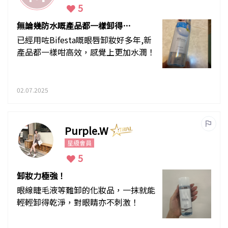
5
無論幾防水嘅產品都一樣卸得乾
淨
已經用咗Bifesta嘅眼唇卸妝好多年,新
產品都一樣咁高效，感覺上更加水潤！
02.07.2025
Purple.W
星級會員
5
卸妝力極強！
眼線睫毛液等難卸的化妝品，一抹就能
輕輕卸得乾淨，對眼睛亦不刺激！