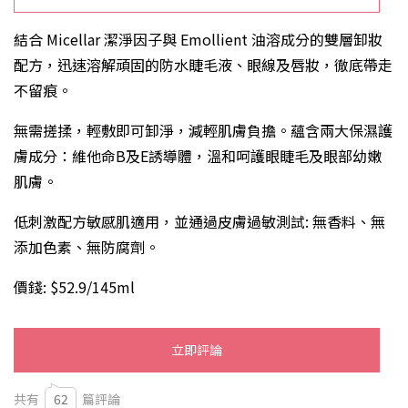
結合 Micellar 潔淨因子與 Emollient 油溶成分的雙層卸妝
配方，迅速溶解頑固的防水睫毛液、眼線及唇妝，徹底帶走
不留痕。
無需搓揉，輕敷即可卸淨，減輕肌膚負擔。蘊含兩大保濕護
膚成分：維他命B及E誘導體，溫和呵護眼睫毛及眼部幼嫩
肌膚。
低刺激配方敏感肌適用，並通過皮膚過敏測試: 無香料、無
添加色素、無防腐劑。
價錢: $52.9/145ml
立即評論
共有
62
篇評論