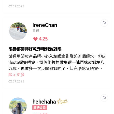
02.07.2025
IreneChan
會員
4.25
眼唇都卸得好乾淨唔刺激對眼
試過用卸妝產品唔小心入左眼拿到飛起流晒眼水，但B
ifesta呢隻唔會，倒落化妝棉敷隻眼一陣再抹就卸左八
九成，再做多一次步驟都卸晒了，卸完唔乾又唔會
笠，會再回購。
顯示更多
02.07.2025
hehehaha
星級會員