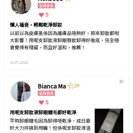
星級會員
5
懶人福音，輕鬆乾淨卸妝
以前以為皮膚差係因為護膚品唔夠好，原來卸妝都咁
大影響！用呢支卸妝液卸眼唇妝卸得好徹底，完全唔
會覺得有殘留，而且好溫和，推薦！
10.07.2025
Bianca Ma
星級會員
5
用呢支卸妝液卸眼睫毛都好乾淨
平時卸眼睫毛因為卸得唔乾淨，成日要
好大力捽搞到甩曬！但係呢支卸妝液溫