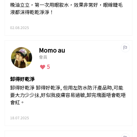
晚油立立，第一次用眼妝水，效果非常好，眼線睫毛
液都沫得乾乾淨淨！
02.08.2025
Momo au
會員
5
卸得好乾淨
卸得好乾淨 卸得好乾淨, 但用左防水防汗產品時,可能
要大力少少抺,好似我皮膚容易過敏,卸完塊面唔會乾唔
會紅。
18.07.2025