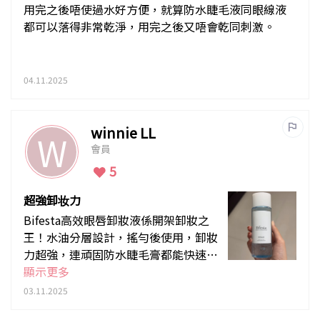
用完之後唔使過水好方便，就算防水睫毛液同眼線液
都可以落得非常乾淨，用完之後又唔會乾同刺激。
04.11.2025
winnie LL
W
會員
5
超強卸妆力
Bifesta高效眼唇卸妝液係開架卸妝之
王！水油分層設計，搖勻後使用，卸妝
力超強，連頑固防水睫毛膏都能快速溶
解，敷幾秒一抹就乾淨。質地清爽唔黏
顯示更多
膩，而且溫和不「拿」眼，戴住隱形眼
03.11.2025
鏡都適用。價格親民，效果媲美專櫃，