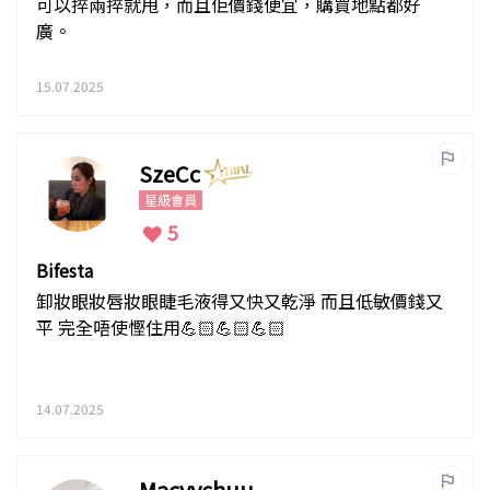
可以捽兩捽就甩，而且佢價錢便宜，購買地點都好
廣。
15.07.2025
SzeCc
星級會員
5
Bifesta
卸妝眼妝唇妝眼睫毛液得又快又乾淨 而且低敏價錢又
平 完全唔使慳住用💪🏻💪🏻💪🏻
14.07.2025
Macyychuu