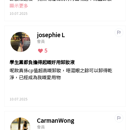
係好輕鬆快捷！
顯示更多
10.07.2025
josephie L
會員
5
學生黨都負擔得起嘅好用卸妝液
呢款真係cp值超高嘅卸妝，唔澀眼之餘可以卸得乾
淨，已經成為我嘅愛用物
10.07.2025
CarmanWong
會員