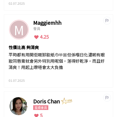
時護膚，回購之選！
02.07.2025
Maggiemhh
M
會員
4.25
性價比高 夠清爽
平時都有用開佢嘅卸妝紙巾🫶🏼但係嗰日化濃啲有眼
妝同唇膏就會另外特別用呢個，落得好乾淨，而且好
清爽！用起上嚟唔會太大負擔
01.07.2025
Doris Chan
星級會員
5