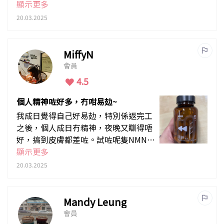
啲，瞓覺唔覺得好似冇瞓咁，冇咁易
顯示更多
攰，個人精神咗好多。
20.03.2025
MiffyN
會員
4.5
個人精神咗好多，冇咁易攰~
我成日覺得自己好易攰，特別係返完工
之後，個人成日冇精神，夜晚又瞓得唔
好，搞到皮膚都差咗。試咗呢隻NMN兩
星期，真係覺得個人精神咗好多，冇咁
顯示更多
易攰，夜晚瞓得熟咗，朝早起身都冇咁
20.03.2025
眼瞓。最驚喜係皮膚都靚咗!
Mandy Leung
會員