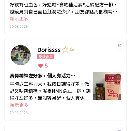
好飲冇乜血色，好攰咁~食咗補活素®活齡配方一排，
照鏡見到自己面色紅潤咗少少，朋友都話我個樣精神
咗! 而且自己都感覺到冇以前咁攰，好似幾好，會kee
顯示更多
p住食
20.03.2025
Dorissss
星級會員
5
真係精神左好多，個人有活力左
好多！
平時返工壓力大，我成日訓得好差，做
野又唔夠精神。呢隻NMN食左一排，訓
得好左好多，無咁容易醒，個人真係有
活力左精神左！覺得最近返工做野都快
顯示更多
手左好多。同埋個人無咁容易病係真！
20.03.2025
尤其依家轉天氣好容易病，但我暫時都
無病！會keep 住食啊！