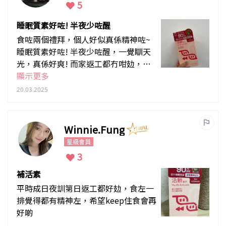
5
睡眠質素好咗! 半夜少咗醒
食咗兩個禮拜，個人好似真係精神咗~
睡眠質素好咗! 半夜少咗醒，一覺瞓天
光，真係好爽! 而家返工都冇咁攰，放
工仲有精力煮飯湊仔，建議各位媽媽都
顯示更多
入手!
20.03.2025
Winnie.Fung
星級會員
3
補活素
平時成日夜訓第日返工都好攰，食左一
排覺得都有精神左，希望keep住食會再
好啲