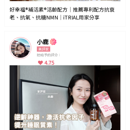
好幸福®補活素®活齡配方｜推薦專利配方抗衰
老、抗氧、抗糖NMN｜iTRIAL用家分享
小鹿
美評家
她給予的評分：
4.75