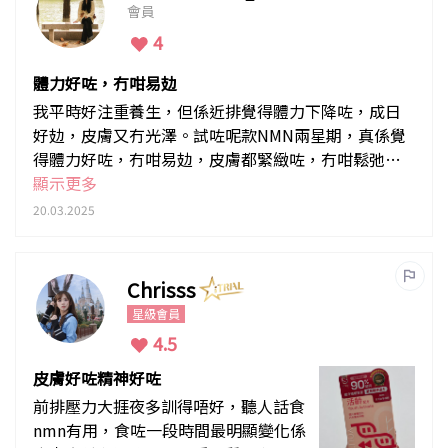
會員
4
體力好咗，冇咁易攰
我平時好注重養生，但係近排覺得體力下降咗，成日
好攰，皮膚又冇光澤。試咗呢款NMN兩星期，真係覺
得體力好咗，冇咁易攰，皮膚都緊緻咗，冇咁鬆弛，
成個人睇落後生咗~
顯示更多
20.03.2025
Chrisss
星級會員
4.5
皮膚好咗精神好咗
前排壓力大捱夜多訓得唔好，聽人話食
nmn有用，食咗一段時間最明顯變化係