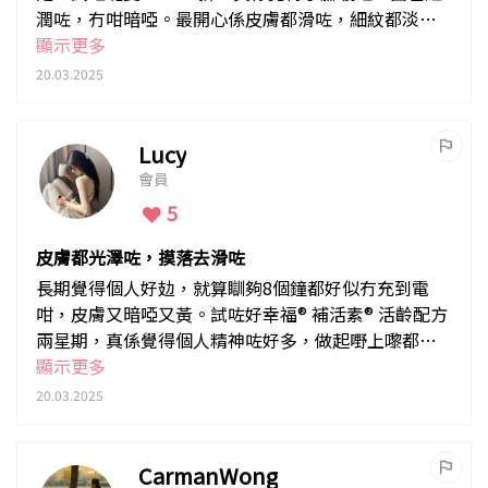
潤咗，冇咁暗啞。最開心係皮膚都滑咗，細紋都淡咗
啲，成個人睇落精神咗好多！
顯示更多
20.03.2025
Lucy
會員
5
皮膚都光澤咗，摸落去滑咗
長期覺得個人好攰，就算瞓夠8個鐘都好似冇充到電
咁，皮膚又暗啞又黃。試咗好幸福® 補活素® 活齡配方
兩星期，真係覺得個人精神咗好多，做起嘢上嚟都冇
咁易攰。最驚喜係皮膚都光澤咗，摸落去滑咗，連毛
顯示更多
孔都細咗啲！
20.03.2025
CarmanWong