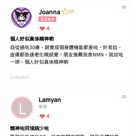
Joanna
星級會員
4
個人好似真係精神啲
自從過咗30歲，感覺成個身體機能都差咗，好易攰，
皮膚都急速老化嘅感覺。朋友推薦我食NMN，我試咗
一排，個人好似真係精神啲
21.03.2025
Lamyan
L
會員
4
精神咗同埋病少咗