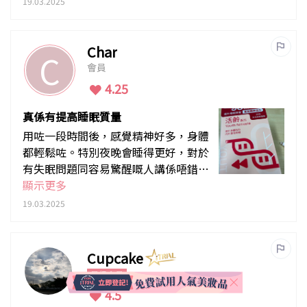
19.03.2025
Char
C
會員
4.25
真係有提高睡眠質量
用咗一段時間後，感覺精神好多，身體
都輕鬆咗。特別夜晚會睡得更好，對於
有失眠問題同容易驚醒嘅人講係唔錯嘅
選擇。同埋都冇副作用。
顯示更多
19.03.2025
Cupcake
星級會員
4.5