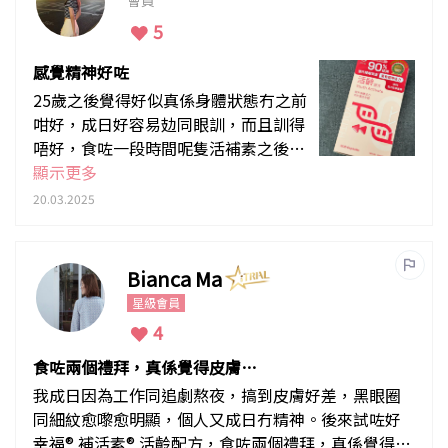
會員
5
感覺精神好咗
25歲之後覺得好似真係身體狀態冇之前
咁好，成日好容易攰同眼訓，而且訓得
唔好，食咗一段時間呢隻活補素之後，f
eel到訓得好咗，精神狀態都有改善，
顯示更多
連面色都紅潤咗
20.03.2025
Bianca Ma
星級會員
4
食咗兩個禮拜，真係覺得皮膚冇
咁暗啞
我成日因為工作同追劇熬夜，搞到皮膚好差，黑眼圈
同細紋愈嚟愈明顯，個人又成日冇精神。後來試咗好
幸福® 補活素® 活齡配方，食咗兩個禮拜，真係覺得皮