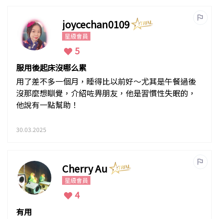
joycechan0109
星級會員
5
服用後起床沒哪么累
用了差不多一個月，睡得比以前好～尤其是午餐過後
沒那麼想瞓覺，介紹咗畀朋友，他是習慣性失眠的，
他說有一點幫助！
30.03.2025
Cherry Au
星級會員
4
有用