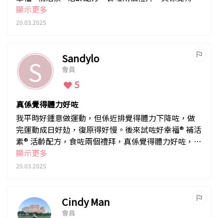
膚冇咁暗啞，黑眼圈淡咗，細紋都冇咁明顯。最正係
顯示更多
個人精神咗，就算熬夜都冇以前咁攰。
20.03.2025
Sandylo
S
會員
5
真係覺得體力好咗
我平時好鍾意做運動，但係近排覺得體力下降咗，做
完運動成日好攰，復原得好慢。後來試咗好幸福® 補活
素® 活齡配方，食咗兩個禮拜，真係覺得體力好咗，運
動完冇咁易攰，復原得快咗好多。仲有，皮膚都緊緻
顯示更多
咗，冇咁鬆弛，成個人睇落後生咗！
20.03.2025
Cindy Man
會員