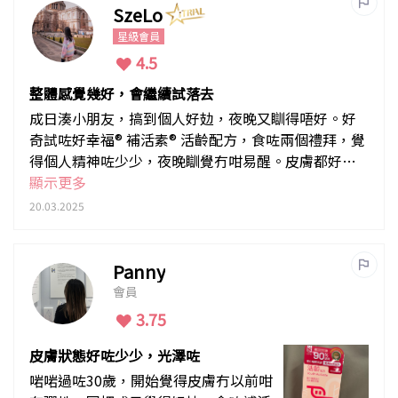
SzeLo
星級會員
4.5
整體感覺幾好，會繼續試落去
成日湊小朋友，搞到個人好攰，夜晚又瞓得唔好。好
奇試咗好幸福® 補活素® 活齡配方，食咗兩個禮拜，覺
得個人精神咗少少，夜晚瞓覺冇咁易醒。皮膚都好似
冇咁乾，摸落去滑咗啲，整體感覺幾好，會繼續試落
顯示更多
去。
20.03.2025
Panny
會員
3.75
皮膚狀態好咗少少，光澤咗
啱啱過咗30歲，開始覺得皮膚冇以前咁