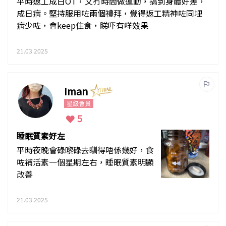
平時返工成日OT，又冇時間做運動，搞到身體好差，
成日病。堅持服用咗兩個禮拜，覺得返工精神咗同埋
病少咗，會keep住食，睇吓有咩效果
21.03.2025
Iman
星級會員
5
睡眠質素好左
平時夜晚會碌嚟碌去瞓得唔係幾好，食
咗補活素一個星期左右，睡眠質素明顯
改善
21.03.2025