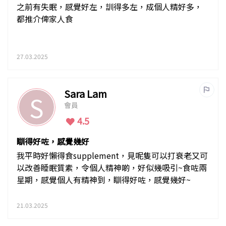
之前有失眠，感覺好左，訓得多左，成個人精好多，
都推介俾家人食
27.03.2025
Sara Lam
S
會員
4.5
瞓得好咗，感覺幾好
我平時好懶得食supplement，見呢隻可以打衰老又可
以改善睡眠質素，令個人精神啲，好似幾吸引~食咗兩
星期，感覺個人有精神到，瞓得好咗，感覺幾好~
21.03.2025