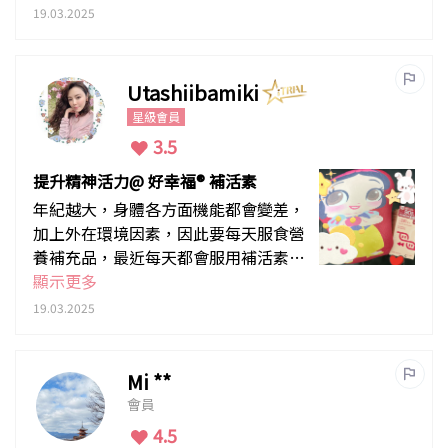
19.03.2025
Utashiibamiki
星級會員
3.5
提升精神活力@ 好幸福® 補活素
年紀越大，身體各方面機能都會變差，
加上外在環境因素，因此要每天服食營
養補充品，最近每天都會服用補活素，
發覺睡眠質量有所提升，深睡時間長
顯示更多
左，連人都精神有活力，而且仲可以幫
19.03.2025
我激活細胞修復力，真正抗細胞衰老，
幫我時刻保持青春活力，方便又高效！
Mi **
會員
4.5