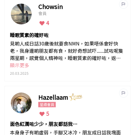
Chowsin
會員
4
睡眠質素的確好咗
見啲人成日話30歲後就要食NMN，如果唔係會好快
老，我身邊啲朋友都有食，就好奇想試吓......試咗呢隻
兩星期，感覺個人精神咗，睡眠質素的確好咗，返工
都冇咁攰，感覺比較有活力，都幾神奇
顯示更多
20.03.2025
Hazellaam
星級會員
5
面色紅潤咗少少，朋友都話我個
樣精神咗!
本身身子有啲虛弱，手腳又冰冷，朋友成日話我塊面