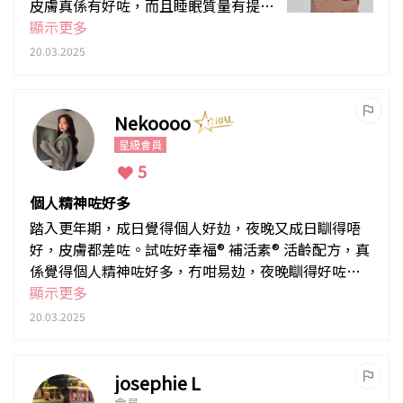
皮膚真係有好咗，而且睡眠質量有提
升，感覺第二日個人精神好多
顯示更多
20.03.2025
Nekoooo
星級會員
5
個人精神咗好多
踏入更年期，成日覺得個人好攰，夜晚又成日瞓得唔
好，皮膚都差咗。試咗好幸福® 補活素® 活齡配方，真
係覺得個人精神咗好多，冇咁易攰，夜晚瞓得好咗。
最開心係皮膚都靚咗，白滑咗好多，成個人感覺後生
顯示更多
咗！
20.03.2025
josephie L