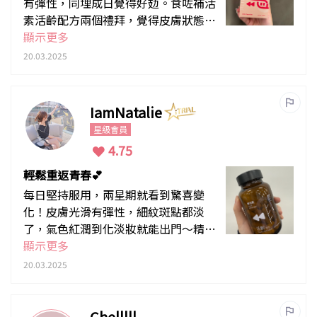
有彈性，同埋成日覺得好攰。食咗補活
素活齡配方兩個禮拜，覺得皮膚狀態好
咗少少，光澤咗，個人精神咗啲，夜晚
顯示更多
瞓覺都瞓得好咗，算係幾滿意。
20.03.2025
IamNatalie
星級會員
4.75
輕鬆重返青春💕
每日堅持服用，兩星期就看到驚喜變
化！皮膚光滑有彈性，細紋斑點都淡
了，氣色紅潤到化淡妝就能出門～精神
體力也大幅提升，真的有種重返青春的
顯示更多
感覺！絕對會繼續服用，推薦給所有想
20.03.2025
改善這些問題的朋友！
Chelllll