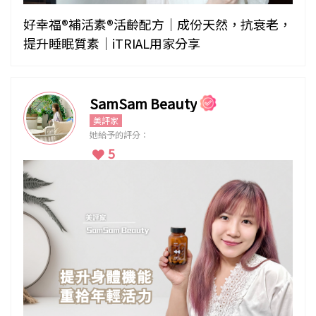
好幸福®補活素®活齡配方｜成份天然，抗衰老，
提升睡眠質素｜iTRIAL用家分享
SamSam Beauty
美評家
她給予的評分：
5