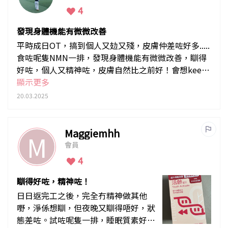
4
發現身體機能有微微改善
平時成日OT，搞到個人又攰又殘，皮膚仲差咗好多.....
食咗呢隻NMN一排，發現身體機能有微微改善，瞓得
好咗，個人又精神咗，皮膚自然比之前好！會想keep
住食落去!
顯示更多
20.03.2025
Maggiemhh
M
會員
4
瞓得好咗，精神咗！
日日返完工之後，完全冇精神做其他
嘢，淨係想瞓，但夜晚又瞓得唔好，狀
態差咗。試咗呢隻一排，睡眠質素好咗