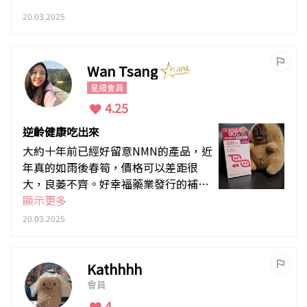
20.03.2025
Wan Tsang
星級會員
4.25
逆齡健康吃出來
大約十年前已經好留意NMN的產品，近
年真的如雨後春筍，價格可以差距很
大，良萎不齊。好幸福藥業發行的補活
素，我很放心，品質絕對有保證。服用
顯示更多
兩星期，個人覺得睡眠質素有改善，起
20.03.2025
床時感到精力充沛，皮膚也自然有光
澤，同事都問是否轉了粉底，其實是用
了「吃」的保養品。
Kathhhh
會員
4