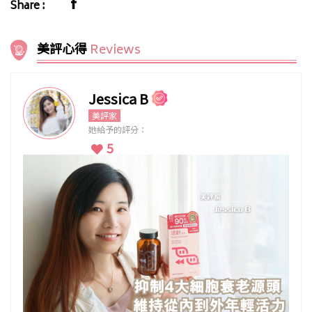
Share :
美評心得
Reviews
Jessica B
美評家
她給予的評分：
5