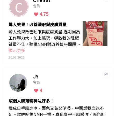
C
會員
4.75
驚人效果！改善睡眠與皮膚質量
驚人效果改善睡眠與皮膚質量 近期因為
工作壓力大，加上熬夜，導致我的睡眠
質量不佳。聽講NMN對改善這些問題有
幫助，因此我開始嘗試服用它。經過一
顯示更多
段時間的服用，我明顯感受到變化。首
20.03.2025
先皮膚狀況有顯著改善，光滑左同有彈
性。睡眠質量也有提升，早上醒來後，
不會再覺得疲倦，充滿活力。
JY
會員
4
成個人睇落精神咗好多！
我成日手腳冰冷，面色又黃又暗啞，中醫話我血氣不
足。試咗呢隻NMN一排，真係覺得手腳暖咗，面色紅