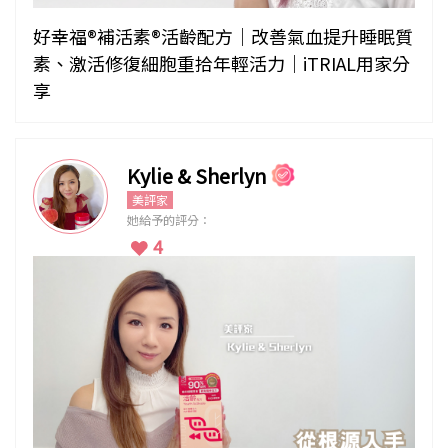
好幸福®補活素®活齡配方｜改善氣血提升睡眠質
素、激活修復細胞重拾年輕活力｜iTRIAL用家分
享
Kylie & Sherlyn
美評家
她給予的評分：
4