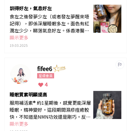
訓得好左，氣息好左
食左之後發夢少左（或者發左夢醒來唔
記得），即係深層睡眠多左。面色有紅
潤左少少，睇落氣息好左。係香港醫護
學會認可產品，所以都安心服用。除左
顯示更多
NMN+反式白藜蘆醇呢個combo外，仲
19.03.2025
有東方中藥成分加持，內外兼備咁抗衰
老。另外，個膠囊好易吞，唔會話掂到
水就痴住。
fifee6
星級會員
4
睡眠質素明顯提高
服用補活素® 約1星期後，感覺更能深層
睡眠，精神變好。這段期間濕疹痊癒較
快，不知道是NMN功效還是剛巧。反正
感覺比較正面。
顯示更多