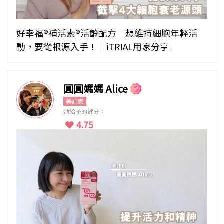
好幸福®補活素®活齡配方｜想維持細胞年輕活
動，要從根源入手！｜iTRIAL用家分享
圓圓媽媽 Alice
美評家
她給予的評分：
4.75