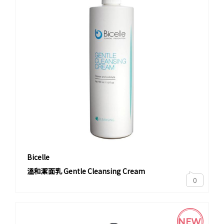
Bicelle
溫和潔面乳 Gentle Cleansing Cream
0
NEW