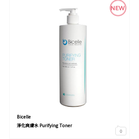
NEW
Bicelle
淨化爽膚水 Purifying Toner
0