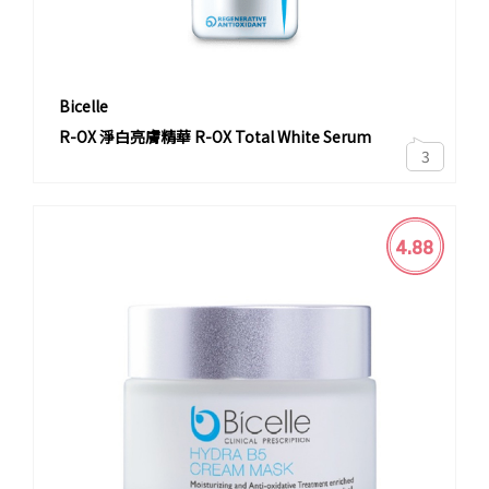
Bicelle
R-OX 淨白亮膚精華 R-OX Total White Serum
3
4.88