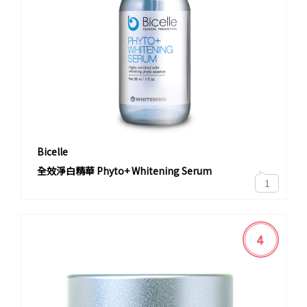
Bicelle
全效淨白精華 Phyto+ Whitening Serum
1
4