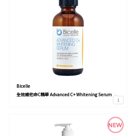
Bicelle
全效維他命C精華 Advanced C+ Whitening Serum
1
NEW