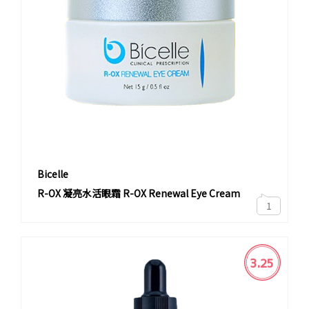
Bicelle
R-OX 凝亮水活眼霜 R-OX Renewal Eye Cream
1
3.25